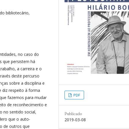
o bibliotecário,
ntidades, no caso do
os que persistem há
abalho, a carreira e o
través deste percurso
nças sobre a disciplina e
 diz respeito à forma
PDF
que fazemos para mudar
ceito de reconhecimento e
 no sentido social,
Publicado
dero que o auto-
2019-03-08
o de outros que