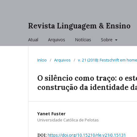
Revista Linguagem & Ensino
Atual
Arquivos
Notícias
Sobre
Início
/
Arquivos
/
v. 21 (2018): Festschrift em ho
O silêncio como traço: o es
construção da identidade da
Yanet Fuster
Universidade Católica de Pelotas
https://doi.org/10.15210/rle.v21i0.15131
DOI: