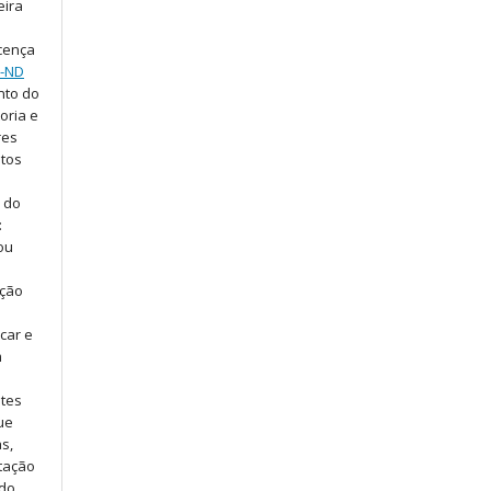
eira
cença
C-ND
nto do
oria e
res
atos
o do
:
 ou
ação
car e
m
ntes
ue
s,
tação
 do