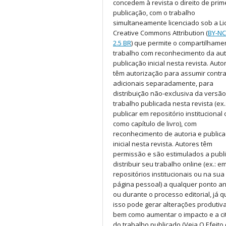
concedem à revista o direito de prim
publicação, com o trabalho
simultaneamente licenciado sob a Li
Creative Commons Attribution (
BY-N
2.5 BR
) que permite o compartilhame
trabalho com reconhecimento da aut
publicação inicial nesta revista. Auto
têm autorização para assumir contr
adicionais separadamente, para
distribuição não-exclusiva da versã
trabalho publicada nesta revista (ex.
publicar em repositório institucional
como capítulo de livro), com
reconhecimento de autoria e public
inicial nesta revista. Autores têm
permissão e são estimulados a publi
distribuir seu trabalho online (ex.: e
repositórios institucionais ou na sua
página pessoal) a qualquer ponto a
ou durante o processo editorial, já q
isso pode gerar alterações produtiva
bem como aumentar o impacto e a ci
do trabalho publicado (Veja O Efeito