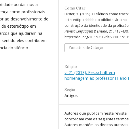
bilidade ao dar-nos a
Como Citar
ença como profissionais
Fuster, Y. (2019). O silêncio como traço:
lor ao desenvolvimento de
estereótipo shhhh do bibliotecário na
construção da identidade da profissão
o de estereótipo em
Revista Linguagem & Ensino
,
21
, 413-430.
marcos que ajudaram na
https://doi.org/10.15210/rle.v21i0.1513
e sentido eles contribuem
ncia do silêncio.
Fomatos de Citação
Edição
v. 21 (2018): Festschrift em
homenagem ao professor Hilário
Seção
Artigos
Autores que publicam nesta revista
concordam com os seguintes termos
Autores mantêm os direitos autorais