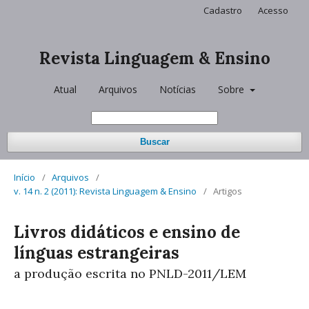
Cadastro
Acesso
Revista Linguagem & Ensino
Atual
Arquivos
Notícias
Sobre
Buscar
Início
/
Arquivos
/
v. 14 n. 2 (2011): Revista Linguagem & Ensino
/
Artigos
Livros didáticos e ensino de
línguas estrangeiras
a produção escrita no PNLD-2011/LEM