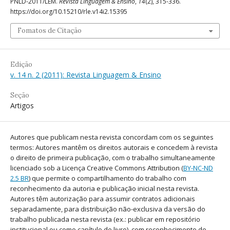
PNLD-2011/LEM.
Revista Linguagem & Ensino
,
14
(2), 315-336.
https://doi.org/10.15210/rle.v14i2.15395
Fomatos de Citação
Edição
v. 14 n. 2 (2011): Revista Linguagem & Ensino
Seção
Artigos
Autores que publicam nesta revista concordam com os seguintes
termos: Autores mantêm os direitos autorais e concedem à revista
o direito de primeira publicação, com o trabalho simultaneamente
licenciado sob a Licença Creative Commons Attribution (
BY-NC-ND
2.5 BR
) que permite o compartilhamento do trabalho com
reconhecimento da autoria e publicação inicial nesta revista.
Autores têm autorização para assumir contratos adicionais
separadamente, para distribuição não-exclusiva da versão do
trabalho publicada nesta revista (ex.: publicar em repositório
institucional ou como capítulo de livro), com reconhecimento de