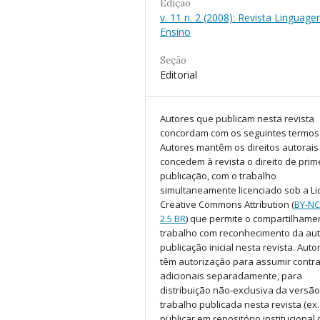
Edição
v. 11 n. 2 (2008): Revista Linguag
Ensino
Seção
Editorial
Autores que publicam nesta revista
concordam com os seguintes termos
Autores mantêm os direitos autorais
concedem à revista o direito de prim
publicação, com o trabalho
simultaneamente licenciado sob a Li
Creative Commons Attribution (
BY-N
2.5 BR
) que permite o compartilhame
trabalho com reconhecimento da aut
publicação inicial nesta revista. Auto
têm autorização para assumir contr
adicionais separadamente, para
distribuição não-exclusiva da versã
trabalho publicada nesta revista (ex.
publicar em repositório institucional