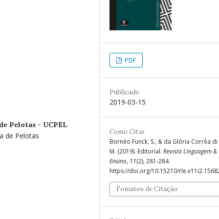
PDF
Publicado
2019-03-15
 de Pelotas - UCPEL
Como Citar
a de Pelotas
Bornéo Funck, S., & da Glória Corrêa di 
M. (2019). Editorial.
Revista Linguagem &
Ensino
,
11
(2), 281-284.
https://doi.org/10.15210/rle.v11i2.1568
Fomatos de Citação