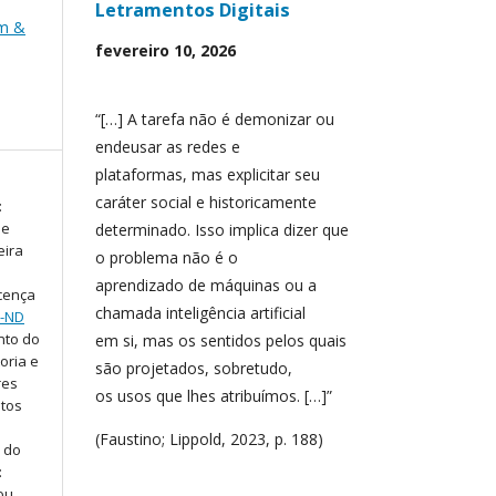
Letramentos Digitais
em &
fevereiro 10, 2026
“[…] A tarefa não é demonizar ou
endeusar as redes e
plataformas, mas explicitar seu
caráter social e historicamente
:
 e
determinado. Isso implica dizer que
eira
o problema não é o
aprendizado de máquinas ou a
cença
chamada inteligência artificial
C-ND
nto do
em si, mas os sentidos pelos quais
oria e
são projetados, sobretudo,
res
os usos que lhes atribuímos. […]”
atos
(Faustino; Lippold, 2023, p. 188)
o do
:
 ou