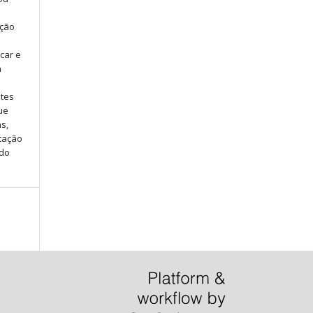
ação
car e
m
ntes
ue
s,
tação
 do