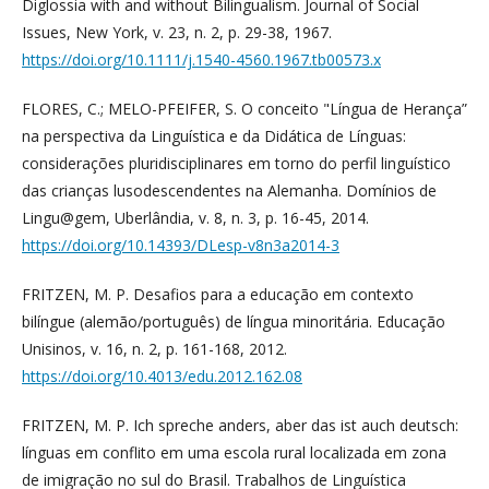
Diglossia with and without Bilingualism. Journal of Social
Issues, New York, v. 23, n. 2, p. 29-38, 1967.
https://doi.org/10.1111/j.1540-4560.1967.tb00573.x
FLORES, C.; MELO-PFEIFER, S. O conceito "Língua de Herança”
na perspectiva da Linguística e da Didática de Línguas:
considerações pluridisciplinares em torno do perfil linguístico
das crianças lusodescendentes na Alemanha. Domínios de
Lingu@gem, Uberlândia, v. 8, n. 3, p. 16-45, 2014.
https://doi.org/10.14393/DLesp-v8n3a2014-3
FRITZEN, M. P. Desafios para a educação em contexto
bilíngue (alemão/português) de língua minoritária. Educação
Unisinos, v. 16, n. 2, p. 161-168, 2012.
https://doi.org/10.4013/edu.2012.162.08
FRITZEN, M. P. Ich spreche anders, aber das ist auch deutsch:
línguas em conflito em uma escola rural localizada em zona
de imigração no sul do Brasil. Trabalhos de Linguística