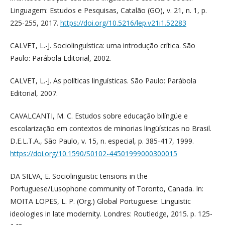
Linguagem: Estudos e Pesquisas, Catalão (GO), v. 21, n. 1, p.
225-255, 2017.
https://doi.org/10.5216/lep.v21i1.52283
CALVET, L.-J. Sociolinguística: uma introdução crítica. São
Paulo: Parábola Editorial, 2002.
CALVET, L.-J. As políticas linguísticas. São Paulo: Parábola
Editorial, 2007.
CAVALCANTI, M. C. Estudos sobre educação bilíngüe e
escolarização em contextos de minorias lingüísticas no Brasil.
D.E.L.T.A., São Paulo, v. 15, n. especial, p. 385-417, 1999.
https://doi.org/10.1590/S0102-44501999000300015
DA SILVA, E. Sociolinguistic tensions in the
Portuguese/Lusophone community of Toronto, Canada. In:
MOITA LOPES, L. P. (Org.) Global Portuguese: Linguistic
ideologies in late modernity. Londres: Routledge, 2015. p. 125-