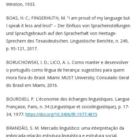
Winston, 1933.
BOAS, H. C.; FINGERHUTH, M. “I am proud of my language but
I speak it less and less!” – Der Einfluss von Spracheinstellungen
und Sprachgebrauch auf den Spracherhalt von Heritage-
Sprechern des Texasdeutschen. Linguistische Berichte, n. 249,
p. 95-121, 2017.
BORUCHOWSKI, I. D.; LICO, A. L. Como manter e desenvolver
o português como língua de herança: sugestões para quem
mora fora do Brasil. Miami: MUST University; Consulado Geral
do Brasil em Miami, 2016.
BOURDIEU, P. L'économie des échanges linguistiques. Langue
Française, Paris, n. 34 (Linguistique et sociolinguistique), p. 17-
34, 1977.
https://doi.org/10.3406/lfr.1977.4815
BRANDÃO, S. M. Mercado linguístico: uma interpretação da
imbricada relação estrutura linguística e estrutura social.