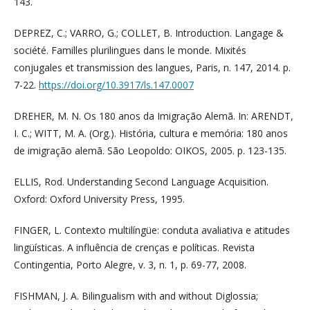
143.
DEPREZ, C.; VARRO, G.; COLLET, B. Introduction. Langage &
société. Familles plurilingues dans le monde. Mixités
conjugales et transmission des langues, Paris, n. 147, 2014. p.
7-22.
https://doi.org/10.3917/ls.147.0007
DREHER, M. N. Os 180 anos da Imigração Alemã. In: ARENDT,
I. C.; WITT, M. A. (Org.). História, cultura e memória: 180 anos
de imigração alemã. São Leopoldo: OIKOS, 2005. p. 123-135.
ELLIS, Rod. Understanding Second Language Acquisition.
Oxford: Oxford University Press, 1995.
FINGER, L. Contexto multilíngüe: conduta avaliativa e atitudes
lingüísticas. A influência de crenças e políticas. Revista
Contingentia, Porto Alegre, v. 3, n. 1, p. 69-77, 2008.
FISHMAN, J. A. Bilingualism with and without Diglossia;