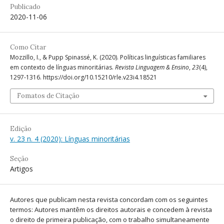
Publicado
2020-11-06
Como Citar
Mozzillo, I., & Pupp Spinassé, K. (2020). Políticas linguísticas familiares
em contexto de línguas minoritárias.
Revista Linguagem & Ensino
,
23
(4),
1297-1316. https://doi.org/10.15210/rle.v23i4.18521
Fomatos de Citação
Edição
v. 23 n. 4 (2020): Línguas minoritárias
Seção
Artigos
Autores que publicam nesta revista concordam com os seguintes
termos: Autores mantêm os direitos autorais e concedem à revista
o direito de primeira publicação, com o trabalho simultaneamente