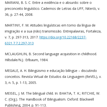
MARIANI, B. S. C. Entre a evidência e o absurdo: sobre o
preconceito linguístico. Cadernos de Letras da UFF, Niterói, v.
36, p. 27-44, 2008.
MARTINY, F. M. Atitudes linguísticas em torno da língua de
imigração e a sua (não) transmissão. Entrepalavras, Fortaleza,
v. 7, p. 297-313, 2017.
https://doi.org/10.22168/2237-
6321.7.7.2.297-313
MCLAUGHLIN, B. Second language acquisition in childhood.
Hillsdale/N.J.: Erlbaum, 1984.
MEGALE, A. H. Bilingüismo e educação bilíngüe – discutindo
conceitos. Revista Virtual de Estudos da Linguagem (ReVEL), v.
3, n. 5, p. 1-13, 2005.
MEISEL, J. M. The bilingual child. In: BHATIA, T. K.; RITCHIE, W.
C. (Org.). The Handbook of Bilingualism. Oxford: Blackwell
Publishing, 2004. p. 91-113.