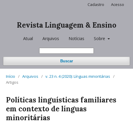
Cadastro
Acesso
Revista Linguagem & Ensino
Atual
Arquivos
Notícias
Sobre
Buscar
Início
/
Arquivos
/
v. 23 n. 4 (2020): Línguas minoritárias
/
Artigos
Políticas linguísticas familiares
em contexto de línguas
minoritárias