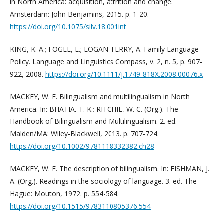
in North America: acquisition, attrition and change.
Amsterdam: John Benjamins, 2015. p. 1-20.
https://doi.org/10.1075/silv.18.001int
KING, K. A.; FOGLE, L.; LOGAN-TERRY, A. Family Language
Policy. Language and Linguistics Compass, v. 2, n. 5, p. 907-
922, 2008.
https://doi.org/10.1111/j.1749-818X.2008.00076.x
MACKEY, W. F. Bilingualism and multilingualism in North
America. In: BHATIA, T. K.; RITCHIE, W. C. (Org.). The
Handbook of Bilingualism and Multilingualism. 2. ed.
Malden/MA: Wiley-Blackwell, 2013. p. 707-724.
https://doi.org/10.1002/9781118332382.ch28
MACKEY, W. F. The description of bilingualism. In: FISHMAN, J.
A. (Org.). Readings in the sociology of language. 3. ed. The
Hague: Mouton, 1972. p. 554-584.
https://doi.org/10.1515/9783110805376.554