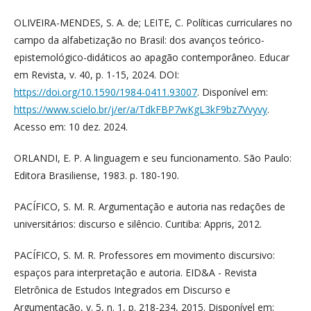
OLIVEIRA-MENDES, S. A. de; LEITE, C. Políticas curriculares no
campo da alfabetização no Brasil: dos avanços teórico-
epistemológico-didáticos ao apagão contemporâneo. Educar
em Revista, v. 40, p. 1-15, 2024. DOI:
https://doi.org/10.1590/1984-0411.93007
. Disponível em:
https://www.scielo.br/j/er/a/TdkFBP7wKgL3kF9bz7Vvyvy
.
Acesso em: 10 dez. 2024.
ORLANDI, E. P. A linguagem e seu funcionamento. São Paulo:
Editora Brasiliense, 1983. p. 180-190.
PACÍFICO, S. M. R. Argumentação e autoria nas redações de
universitários: discurso e silêncio. Curitiba: Appris, 2012.
PACÍFICO, S. M. R. Professores em movimento discursivo:
espaços para interpretação e autoria. EID&A - Revista
Eletrônica de Estudos Integrados em Discurso e
Argumentação, v. 5, n. 1, p. 218-234, 2015. Disponível em: