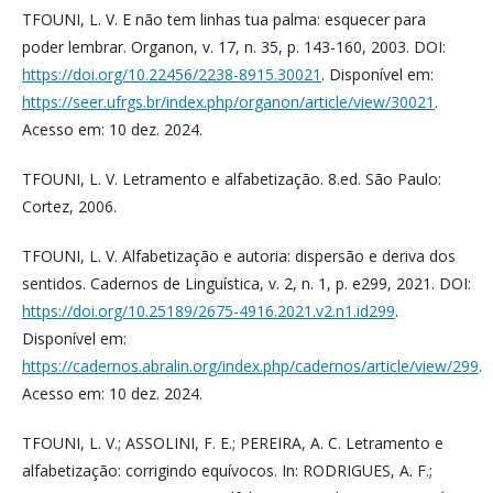
TFOUNI, L. V. E não tem linhas tua palma: esquecer para
poder lembrar. Organon, v. 17, n. 35, p. 143-160, 2003. DOI:
https://doi.org/10.22456/2238-8915.30021
. Disponível em:
https://seer.ufrgs.br/index.php/organon/article/view/30021
.
Acesso em: 10 dez. 2024.
TFOUNI, L. V. Letramento e alfabetização. 8.ed. São Paulo:
Cortez, 2006.
TFOUNI, L. V. Alfabetização e autoria: dispersão e deriva dos
sentidos. Cadernos de Linguística, v. 2, n. 1, p. e299, 2021. DOI:
https://doi.org/10.25189/2675-4916.2021.v2.n1.id299
.
Disponível em:
https://cadernos.abralin.org/index.php/cadernos/article/view/299
.
Acesso em: 10 dez. 2024.
TFOUNI, L. V.; ASSOLINI, F. E.; PEREIRA, A. C. Letramento e
alfabetização: corrigindo equívocos. In: RODRIGUES, A. F.;