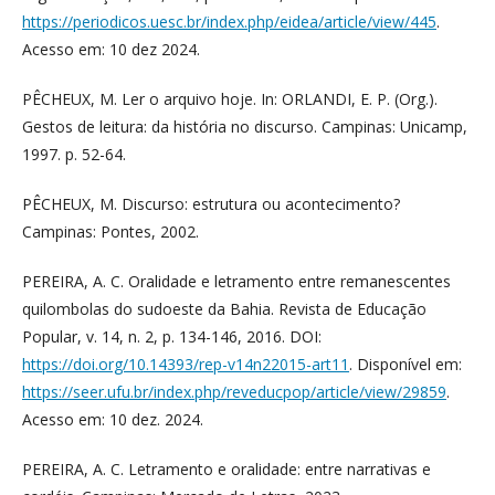
https://periodicos.uesc.br/index.php/eidea/article/view/445
.
Acesso em: 10 dez 2024.
PÊCHEUX, M. Ler o arquivo hoje. In: ORLANDI, E. P. (Org.).
Gestos de leitura: da história no discurso. Campinas: Unicamp,
1997. p. 52-64.
PÊCHEUX, M. Discurso: estrutura ou acontecimento?
Campinas: Pontes, 2002.
PEREIRA, A. C. Oralidade e letramento entre remanescentes
quilombolas do sudoeste da Bahia. Revista de Educação
Popular, v. 14, n. 2, p. 134-146, 2016. DOI:
https://doi.org/10.14393/rep-v14n22015-art11
. Disponível em:
https://seer.ufu.br/index.php/reveducpop/article/view/29859
.
Acesso em: 10 dez. 2024.
PEREIRA, A. C. Letramento e oralidade: entre narrativas e