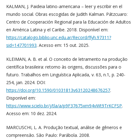
KALMAN, J. Paideia latino-americana – leer y escribir en el
mundo social. Obras escogidas de Judith Kalman. Pátzcuaro:
Centro de Cooperación Regional para la Educación de Adultos
en América Latina y el Caribe. 2018. Disponível em:
https://catalogo.biblio.unc.edu.ar/Record/ffyh.97311?
sid=147701993
. Acesso em: 15 out. 2025.
KLEIMAN, A. B. et al. O conceito de letramento na produção
científica brasileira: retorno às origens, discussões para o
futuro. Trabalhos em Linguística Aplicada, v. 63, n.1, p. 240-
254, jan. 2024. DOI:
https://doi.org/10.1590/01031813v63120248676257
.
Disponível em:
https://www.scielo.br/j/tla/a/p9F37675xm94vWt9TrKCFSP
.
Acesso em: 10 dez. 2024.
MARCUSCHI, L. A. Produção textual, análise de gêneros e
compreensão. São Paulo: Parábola. 2008.