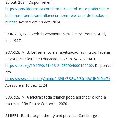
25 out. 2024. Disponível em:
https://jornaldebrasilia.com.br/noticias/politica-e-poder/lula-e-
bolsonaro-perderam-influencia-dizem-eleitores-de-boulos-e-
nunes/
. Acesso em 10 dez. 2024.
SKINNER, B. F. Verbal Behaviour. New Jersey: Prentice-Hall,
Inc. 1957.
SOARES, M. B. Letramento e alfabetização: as muitas facetas.
Revista Brasileira de Educação, n. 25, p. 5-17, 2004. DOI:
https://doi.org/10.1590/S1413-24782004000100002
. Disponível
em:
https://www.scielo.br/j/rbedu/a/89tX3SGw5G4dNWdHRkRxrZk
.
Acesso em 10 dez. 2024.
SOARES, M. Alfaletrar: toda criança pode aprender a ler e a
escrever. São Paulo: Contexto, 2020.
STREET, B. Literacy in theory and practice. Cambridge: