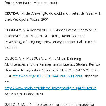
fônico. São Paulo: Memnon, 2004.
CERTEAU, M. de. A invenção do cotidiano – artes de fazer. v. 1.
3.ed. Petrópolis: Vozes, 2001.
CHOMSKY, N. A Review of B. F. Skinner’s Verbal Behavior. In:
Jakobovits, L. A.; MIRON, M. S. (Eds.). Readings in the
Psychology of Language. New Jersey: Prentice-Hall, 1967. p.
142-143.
DUBOC, A. P. M.; SOUZA, L. M. T. M. de. Delinking
Multiliteracies and the Reimagining of Literacy Studies. Revista
Brasileira de Linguística Aplicada, v. 21, n. 2, p. 547-576, 2021.
DOI:
https://doi.org/10.1590/1984-6398202117998
. Disponível
em:
https://www.scielo.br/j/rbla/a/TrwWgmtXdgLnDjnFtPNWFxh
.
Acesso em: 10 dez. 2024.
GALLO, S. M. L. Como o texto se produz: uma perspectiva