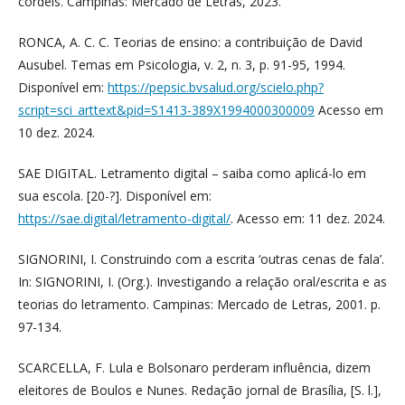
cordéis. Campinas: Mercado de Letras, 2023.
RONCA, A. C. C. Teorias de ensino: a contribuição de David
Ausubel. Temas em Psicologia, v. 2, n. 3, p. 91-95, 1994.
Disponível em:
https://pepsic.bvsalud.org/scielo.php?
script=sci_arttext&pid=S1413-389X1994000300009
Acesso em
10 dez. 2024.
SAE DIGITAL. Letramento digital – saiba como aplicá-lo em
sua escola. [20-?]. Disponível em:
https://sae.digital/letramento-digital/
. Acesso em: 11 dez. 2024.
SIGNORINI, I. Construindo com a escrita ‘outras cenas de fala’.
In: SIGNORINI, I. (Org.). Investigando a relação oral/escrita e as
teorias do letramento. Campinas: Mercado de Letras, 2001. p.
97-134.
SCARCELLA, F. Lula e Bolsonaro perderam influência, dizem
eleitores de Boulos e Nunes. Redação jornal de Brasília, [S. l.],