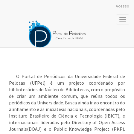
##plugins.themes.bootstrap3.accessible_menu.label##
Acesso
##plugins.themes.bootstrap3.accessible_menu.main_navigation##
##plugins.themes.bootstrap3.accessible_menu.main_content##
Toggl
##plugins.themes.bootstrap3.accessible_menu.sidebar##
naviga
O Portal de Periódicos da Universidade Federal de
Pelotas (UFPel) é um projeto coordenado por
bibliotecários do Núcleo de Bibliotecas, com o propósito
de criar um ambiente comum, que reúna todos os
periódicos da Universidade. Busca ainda ir ao encontro do
alinhamento e às iniciativas nacionais, coordenadas pelo
Instituro Brasileiro de Ciência e Tecnologia (IBICT), e
internacionais lideradas pelo Directory of Open Access
Journals(DOAJ) e o Public Knowledge Project (PKP).