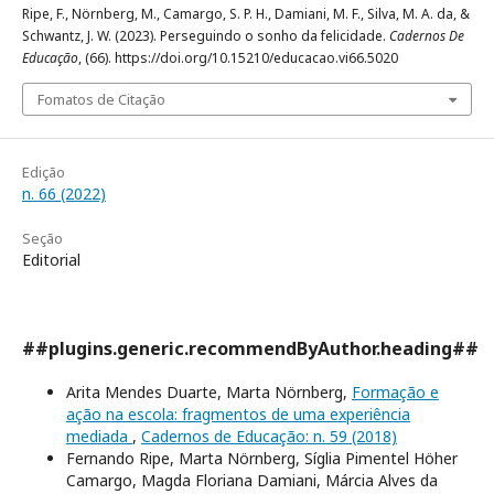
Ripe, F., Nörnberg, M., Camargo, S. P. H., Damiani, M. F., Silva, M. A. da, &
Schwantz, J. W. (2023). Perseguindo o sonho da felicidade.
Cadernos De
Educação
, (66). https://doi.org/10.15210/educacao.vi66.5020
Fomatos de Citação
Edição
n. 66 (2022)
Seção
Editorial
##plugins.generic.recommendByAuthor.heading##
Arita Mendes Duarte, Marta Nörnberg,
Formação e
ação na escola: fragmentos de uma experiência
mediada
,
Cadernos de Educação: n. 59 (2018)
Fernando Ripe, Marta Nörnberg, Síglia Pimentel Höher
Camargo, Magda Floriana Damiani, Márcia Alves da