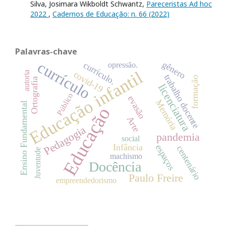
Silva, Josimara Wikboldt Schwantz,
Pareceristas Ad hoc
2022
,
Cadernos de Educação: n. 66 (2022)
Palavras-chave
currículo
gênero
currículo.
opressão.
Educação infantil
covid-19
autoria
trabalho docente
formação
Ortografia
licenciatura
Público
evasão
Memória
Ensino Fundamental
Educação
Arte
Pedagogia
pandemia
social
Infância
espaços
centenário
Juventude
machismo
Docência
Paulo Freire
empreendedorismo