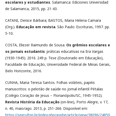
escolares y estudiantes
. Salamanca: Ediciones Universidad
de Salamanca, 2015, pp. 21-43.
CATANI, Denice Bárbara; BASTOS, Maria Helena Camara
(Org.).
Educação em revista
. São Paulo: Escrituras, 1997. pp.
5-10.
COSTA, Eliezer Raimundo de Sousa.
Os grêmios escolares e
os jornais estudantis
: práticas educativas na Era Vargas
(1930-1945). 2016. 249 p. Tese (Doutorado em Educação),
Faculdade de Educação, Universidade Federal de Minas Gerais,
Belo Horizonte, 2016.
CUNHA, Maria Teresa Santos. Folhas voláteis, papéis
manuscritos: o pelotão de saúde no jornal infantil Pétalas
(Colégio Coração de Jesus – Florianópolis/SC, 1945-1952).
Revista História da Educação
(on-line), Porto Alegre, v. 17,
n. 40, maio/ago. 2013, p. 251-266. Disponível em:
https://seer.ufrgs.br/index.php/asphe/article/view/38096/24850
.