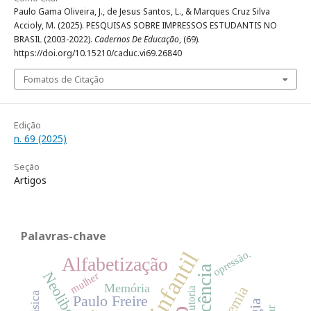
Paulo Gama Oliveira, J., de Jesus Santos, L., & Marques Cruz Silva
Accioly, M. (2025). PESQUISAS SOBRE IMPRESSOS ESTUDANTIS NO
BRASIL (2003-2022).
Cadernos De Educação
, (69).
https://doi.org/10.15210/caduc.vi69.26840
Fomatos de Citação
Edição
n. 69 (2025)
Seção
Artigos
Palavras-chave
opressão.
Alfabetização
Docência
mulher
Memória
autoria
Paulo Freire