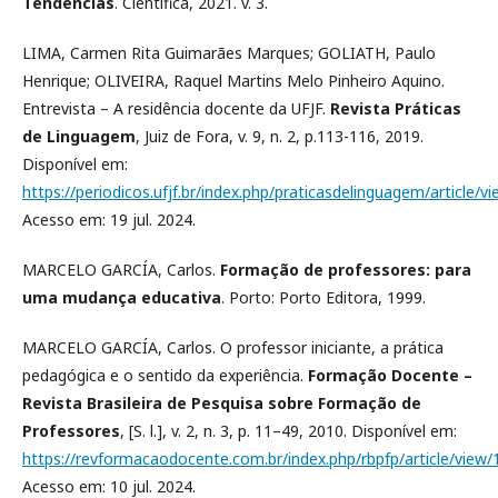
Tendências
. Científica, 2021. v. 3.
LIMA, Carmen Rita Guimarães Marques; GOLIATH, Paulo
Henrique; OLIVEIRA, Raquel Martins Melo Pinheiro Aquino.
Entrevista – A residência docente da UFJF.
Revista Práticas
de Linguagem
, Juiz de Fora, v. 9, n. 2, p.113-116, 2019.
Disponível em:
https://periodicos.ufjf.br/index.php/praticasdelinguagem/article/v
Acesso em: 19 jul. 2024.
MARCELO GARCÍA, Carlos.
Formação de professores: para
uma mudança educativa
. Porto: Porto Editora, 1999.
MARCELO GARCÍA, Carlos. O professor iniciante, a prática
pedagógica e o sentido da experiência.
Formação Docente –
Revista Brasileira de Pesquisa sobre Formação de
Professores
, [S. l.], v. 2, n. 3, p. 11–49, 2010. Disponível em:
https://revformacaodocente.com.br/index.php/rbpfp/article/view/
Acesso em: 10 jul. 2024.