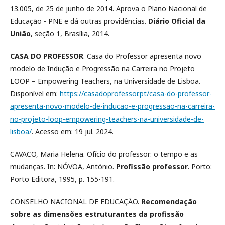
13.005, de 25 de junho de 2014. Aprova o Plano Nacional de
Educação - PNE e dá outras providências.
Diário Oficial da
União
, seção 1, Brasília, 2014.
CASA DO PROFESSOR
. Casa do Professor apresenta novo
modelo de Indução e Progressão na Carreira no Projeto
LOOP – Empowering Teachers, na Universidade de Lisboa.
Disponível em:
https://casadoprofessor.pt/casa-do-professor-
apresenta-novo-modelo-de-inducao-e-progressao-na-carreira-
no-projeto-loop-empowering-teachers-na-universidade-de-
lisboa/
. Acesso em: 19 jul. 2024.
CAVACO, Maria Helena. Ofício do professor: o tempo e as
mudanças. In: NÓVOA, António.
Profissão professor
. Porto:
Porto Editora, 1995, p. 155-191.
CONSELHO NACIONAL DE EDUCAÇÃO.
Recomendação
sobre as dimensões estruturantes da profissão