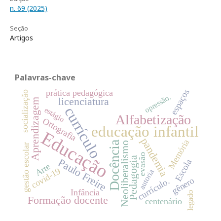
n. 69 (2025)
Seção
Artigos
Palavras-chave
espaços
prática pedagógica
socialização
opressão.
licenciatura
Aprendizagem
currículo
estágio
Alfabetização
Ortografia
educação infantil
Educação
pandemia
Memória
Docência
Neoliberalismo
gestão escolar
evasão
Pedagogia
Paulo Freire
Escola
Arte
covid-19
autoria
gênero
currículo.
Infância
legado
Formação docente
centenário