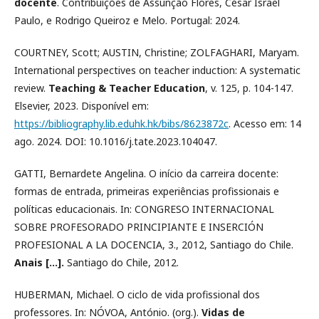
docente
. Contribuições de Assunção Flores, César Israel
Paulo, e Rodrigo Queiroz e Melo. Portugal: 2024.
COURTNEY, Scott; AUSTIN, Christine; ZOLFAGHARI, Maryam.
International perspectives on teacher induction: A systematic
review.
Teaching & Teacher Education
, v. 125, p. 104-147.
Elsevier, 2023. Disponível em:
https://bibliography.lib.eduhk.hk/bibs/8623872c
. Acesso em: 14
ago. 2024. DOI: 10.1016/j.tate.2023.104047.
GATTI, Bernardete Angelina. O início da carreira docente:
formas de entrada, primeiras experiências profissionais e
políticas educacionais. In: CONGRESO INTERNACIONAL
SOBRE PROFESORADO PRINCIPIANTE E INSERCIÓN
PROFESIONAL A LA DOCENCIA, 3., 2012, Santiago do Chile.
Anais [...].
Santiago do Chile, 2012.
HUBERMAN, Michael. O ciclo de vida profissional dos
professores. In: NÓVOA, António. (org.).
Vidas de