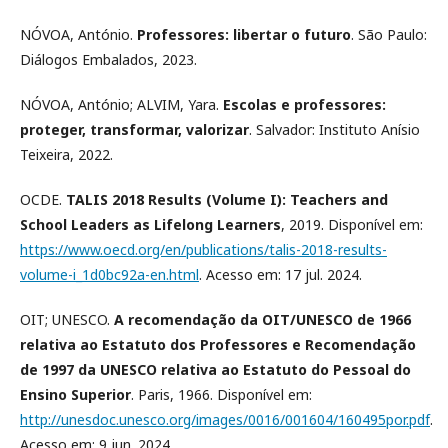
NÓVOA, António.
Professores: libertar o futuro
. São Paulo:
Diálogos Embalados, 2023.
NÓVOA, António; ALVIM, Yara.
Escolas e professores:
proteger, transformar, valorizar
. Salvador: Instituto Anísio
Teixeira, 2022.
OCDE.
TALIS 2018 Results (Volume I): Teachers and
School Leaders as Lifelong Learners
, 2019. Disponível em:
https://www.oecd.org/en/publications/talis-2018-results-
volume-i_1d0bc92a-en.html
. Acesso em: 17 jul. 2024.
OIT; UNESCO.
A recomendação da OIT/UNESCO de 1966
relativa ao Estatuto dos Professores e Recomendação
de 1997 da UNESCO relativa ao Estatuto do Pessoal do
Ensino Superior
. Paris, 1966. Disponível em:
http://unesdoc.unesco.org/images/0016/001604/160495por.pdf
.
Acesso em: 9 jun. 2024.