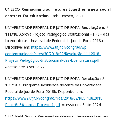
UNESCO.
Reimagining our futures together: a new social
contract for education
. Paris: Unesco, 2021.
UNIVERSIDADE FEDERAL DE JUIZ DE FORA.
Resolução n. º
111/18.
Aprova Projeto Pedagógico Institucional – PPI – das
Licenciaturas. Universidade Federal de Juiz de Fora. 2018a.
Disponível em:
https://www2.ufjf.br/congrad/wp-
content/uploads/sites/30/2018/02/Resolução-111.2018-
Projeto-Pedagógico-Institucional-das-Licenciaturas.pdf
.
Acesso em: 3 set. 2022.
UNIVERSIDADE FEDERAL DE JUIZ DE FORA. Resolução n.º
138/18. O Programa Residência docente da Universidade
Federal de Juiz de Fora. 2018b. Disponível em:
https://www2.ufjf.br/congrad/files/2018/02/RES_138.2018-
Resid%c3%aancia-Docente1.pdf
. Acesso em: 3 abr. 2024.
VEENMAN, Simon. Perceived problems of beginning teachers.