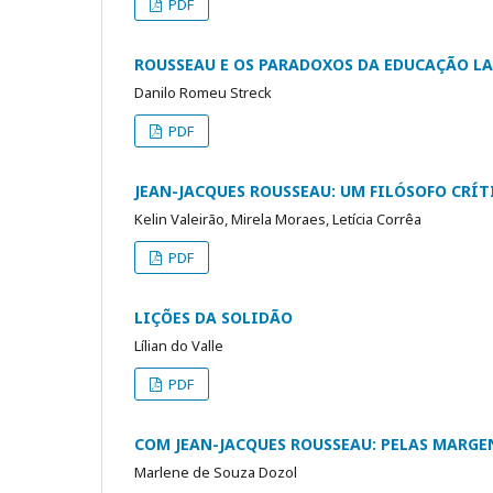
PDF
ROUSSEAU E OS PARADOXOS DA EDUCAÇÃO L
Danilo Romeu Streck
PDF
JEAN-JACQUES ROUSSEAU: UM FILÓSOFO CRÍT
Kelin Valeirão, Mirela Moraes, Letícia Corrêa
PDF
LIÇÕES DA SOLIDÃO
Lílian do Valle
PDF
COM JEAN-JACQUES ROUSSEAU: PELAS MARGE
Marlene de Souza Dozol