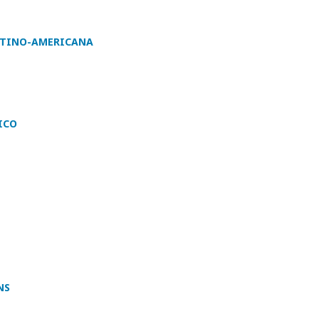
ATINO-AMERICANA
ICO
NS