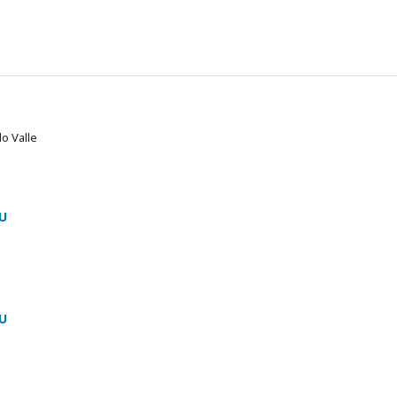
do Valle
U
U