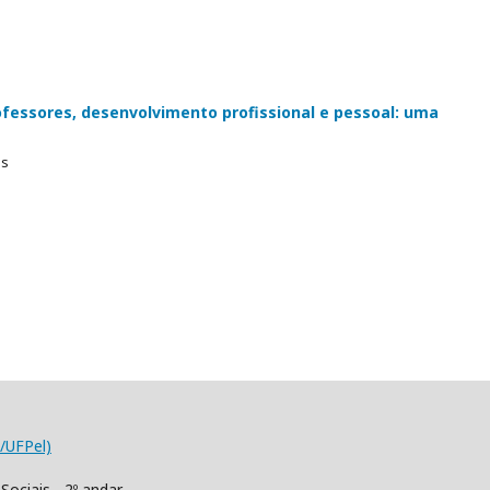
rofessores, desenvolvimento profissional e pessoal: uma
es
/UFPel)
Sociais - 2º andar