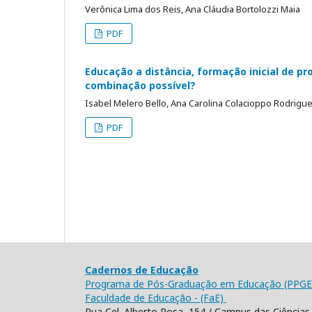
Verônica Lima dos Reis, Ana Cláudia Bortolozzi Maia
PDF
Educação a distância, formação inicial de p
combinação possível?
Isabel Melero Bello, Ana Carolina Colacioppo Rodrigu
PDF
Cadernos de Educação
Programa de Pós-Graduação em Educação (PPGE
Faculdade de Educação - (FaE)
Rua Cel. Alberto Rosa, 154 / Campus das Ciências 