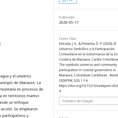
Publicado
2026-05-17
Como Citar
4
Estrada, J. E., & Pimienta, D. P. (2026). El
Universo Simbólico y la Participación
Comunitaria en la Gobernanza de la Z
Costera de Manaure, Caribe Colombia
The symbolic universe and community
participation in coastal governance in
Manaure, Colombian Caribbean .
Revis
 agua y el universo
CEDEPEM
,
5
(3), 1-14.
unicipio de Manaure, La
https://doi.org/10.15210/cedepem.v5i
comunitaria en procesos de
4
 en territorios marino-
Fomatos de Citação
 desde un enfoque
n-acción. Se emplearon
 participativos y