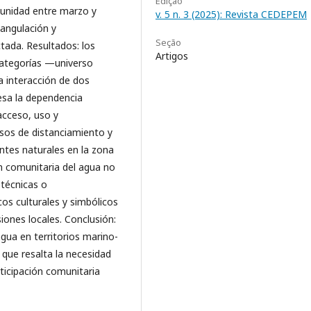
Edição
munidad entre marzo y
v. 5 n. 3 (2025): Revista CEDEPEM
iangulación y
Seção
tada. Resultados: los
Artigos
 categorías —universo
a interacción de dos
esa la dependencia
 acceso, uso y
sos de distanciamiento y
entes naturales en la zona
n comunitaria del agua no
técnicas o
cos culturales y simbólicos
siones locales. Conclusión:
agua en territorios marino-
 que resalta la necesidad
ticipación comunitaria