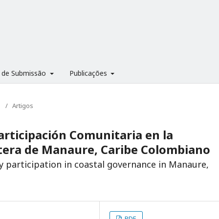
 de Submissão
Publicações
M
/
Artigos
Participación Comunitaria en la
tera de Manaure, Caribe Colombiano
 participation in coastal governance in Manaure,
PDF