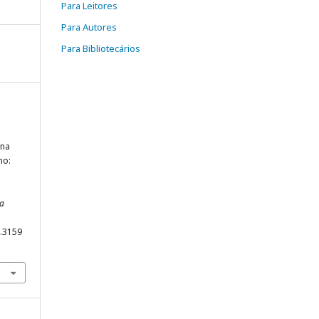
Para Leitores
Para Autores
Para Bibliotecários
ona
no:
ta
3.3159