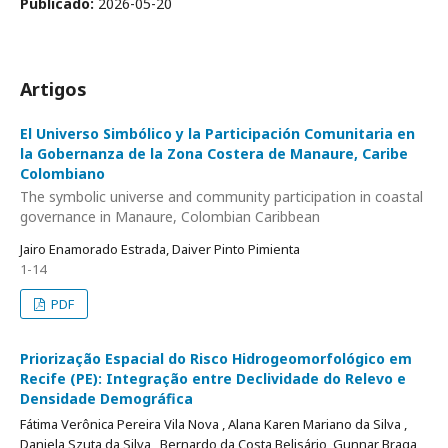
Publicado:
2026-05-20
Artigos
El Universo Simbólico y la Participación Comunitaria en
la Gobernanza de la Zona Costera de Manaure, Caribe
Colombiano
The symbolic universe and community participation in coastal
governance in Manaure, Colombian Caribbean
Jairo Enamorado Estrada, Daiver Pinto Pimienta
1-14
PDF
Priorização Espacial do Risco Hidrogeomorfológico em
Recife (PE): Integração entre Declividade do Relevo e
Densidade Demográfica
Fátima Verônica Pereira Vila Nova , Alana Karen Mariano da Silva ,
Daniela Szuta da Silva , Bernardo da Costa Belisário, Gunnar Braga