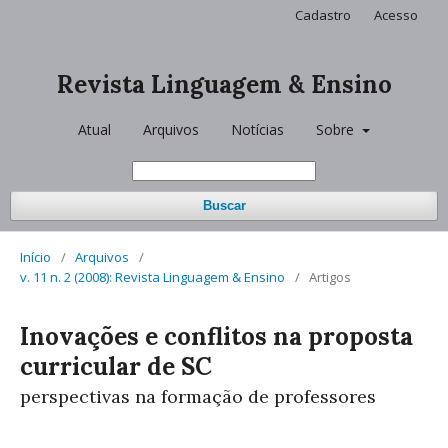
Cadastro
Acesso
Revista Linguagem & Ensino
Atual
Arquivos
Notícias
Sobre
Buscar
Início
/
Arquivos
/
v. 11 n. 2 (2008): Revista Linguagem & Ensino
/
Artigos
Inovações e conflitos na proposta
curricular de SC
perspectivas na formação de professores