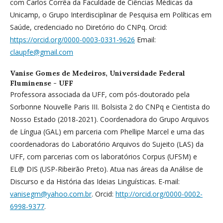
com Carlos Corrêa da Faculdade de Ciências Médicas da
Unicamp, o Grupo Interdisciplinar de Pesquisa em Políticas em
Saúde, credenciado no Diretório do CNPq. Orcid:
https://orcid.org/0000-0003-0331-9626
Email:
claupfe@gmail.com
Vanise Gomes de Medeiros,
Universidade Federal
Fluminense - UFF
Professora associada da UFF, com pós-doutorado pela
Sorbonne Nouvelle Paris III. Bolsista 2 do CNPq e Cientista do
Nosso Estado (2018-2021). Coordenadora do Grupo Arquivos
de Língua (GAL) em parceria com Phellipe Marcel e uma das
coordenadoras do Laboratório Arquivos do Sujeito (LAS) da
UFF, com parcerias com os laboratórios Corpus (UFSM) e
EL@ DIS (USP-Ribeirão Preto). Atua nas áreas da Análise de
Discurso e da História das Ideias Linguísticas. E-mail:
vanisegm@yahoo.com.br
. Orcid:
http://orcid.org/0000-0002-
6998-9377
.