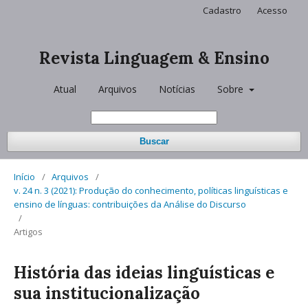
Cadastro
Acesso
Revista Linguagem & Ensino
Atual
Arquivos
Notícias
Sobre
Buscar
Início
/
Arquivos
/
v. 24 n. 3 (2021): Produção do conhecimento, políticas linguísticas e
ensino de línguas: contribuições da Análise do Discurso
/
Artigos
História das ideias linguísticas e
sua institucionalização