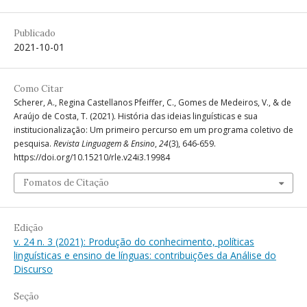
Publicado
2021-10-01
Como Citar
Scherer, A., Regina Castellanos Pfeiffer, C., Gomes de Medeiros, V., & de
Araújo de Costa, T. (2021). História das ideias linguísticas e sua
institucionalização: Um primeiro percurso em um programa coletivo de
pesquisa.
Revista Linguagem & Ensino
,
24
(3), 646-659.
https://doi.org/10.15210/rle.v24i3.19984
Fomatos de Citação
Edição
v. 24 n. 3 (2021): Produção do conhecimento, políticas
linguísticas e ensino de línguas: contribuições da Análise do
Discurso
Seção