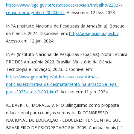
https://www.ibge.gov.br/estatisticas/sociais/trabalho/22827-
censo-demografico-2022.html
. Acesso em: 12 dez. 2023.
INPA (Instituto Nacional de Pesquisas da Amazônia). Bosque
da Ciência. 2024. Disponível em:
http://bosque.inpa.gov.br/
.
Acesso em: 12 jan. 2024.
INPE (Instituto Nacional de Pesquisas Espaciais). Nota Técnica
PRODES Amazônia 2023. Brasília: Ministério da Ciência,
Tecnologia e Inovação, 2023. Disponível em:
https://www.gov.br/inpe/pt-br/assuntos/ultimas-
noticias/estimativa-de-desmatamento-na-amazonia-legal-
para-2023-e-de-9-001-km2
. Acesso em: 11 jan. 2024.
KUBASKI, C.; MORAES, V. P. O Bilinguismo como proposta
educacional para crianças surdas. In: IX CONGRESSO
NACIONAL DE EDUCAÇÃO - EDUCERE; III ENCONTRO SUL
BRASILEIRO DE PSICOPEDAGOGIA, 2009, Curitiba. Anais [...]