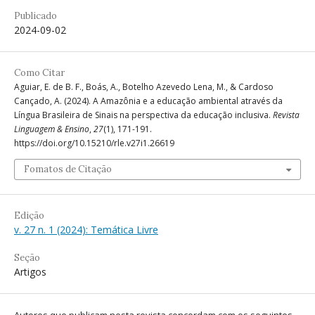
Publicado
2024-09-02
Como Citar
Aguiar, E. de B. F., Boás, A., Botelho Azevedo Lena, M., & Cardoso
Cançado, A. (2024). A Amazônia e a educação ambiental através da
Língua Brasileira de Sinais na perspectiva da educação inclusiva.
Revista
Linguagem & Ensino
,
27
(1), 171-191.
https://doi.org/10.15210/rle.v27i1.26619
Fomatos de Citação
Edição
v. 27 n. 1 (2024): Temática Livre
Seção
Artigos
Autores que publicam nesta revista concordam com os seguintes