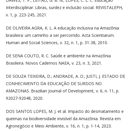
DAWES, T. P.; LEITAO, G. B. N.; LOPES, C. L. C. Educação
Interdisciplinar: Libras, surdez e inclusão social. REVISTALEPH,
v. 1, p. 223-245, 2021.
DE OLIVEIRA AGRA, K. L. A educação inclusiva na Amazônia
brasileira: um caminho a ser percorrido. Acta Scientiarum.
Human and Social Sciences, v. 32, n. 1, p. 31-38, 2010.
DE SENA COUTO, R. C. Saúde e ambiente na Amazônia
Brasileira. Novos Cadernos NAEA, v. 23, n. 3, 2021.
DE SOUZA TEIXEIRA, D.; ANDRADE, A. O.; JUSTI, J. ESTADO DE
CONHECIMENTO DA EDUCAÇÃO DE SURDOS NO
AMAZONAS. Brazilian Journal of Development, v. 6, n. 11, p.
92027-92048, 2020.
DOS SANTOS LOPES, M. J. et al. Impacto do desmatamento e
queimas na biodiversidade invisível da Amazônia. Revista em
Agronegócio e Meio Ambiente, v. 16, n. 1, p. 1-14, 2023.