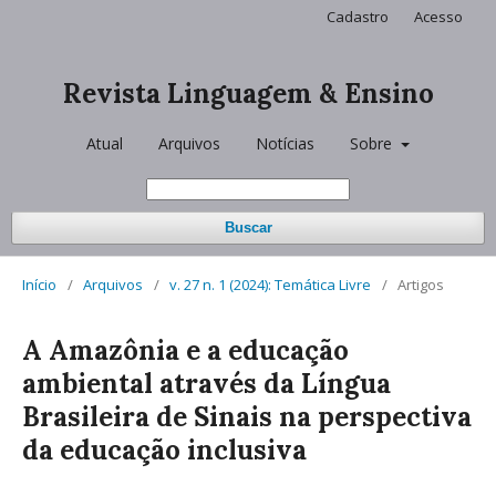
Cadastro
Acesso
Revista Linguagem & Ensino
Atual
Arquivos
Notícias
Sobre
Buscar
Início
/
Arquivos
/
v. 27 n. 1 (2024): Temática Livre
/
Artigos
A Amazônia e a educação
ambiental através da Língua
Brasileira de Sinais na perspectiva
da educação inclusiva