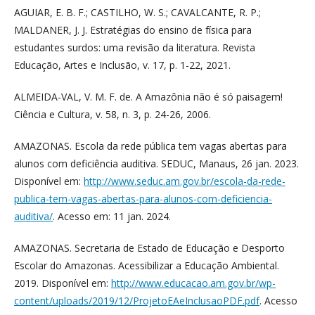
AGUIAR, E. B. F.; CASTILHO, W. S.; CAVALCANTE, R. P.;
MALDANER, J. J. Estratégias do ensino de física para
estudantes surdos: uma revisão da literatura. Revista
Educação, Artes e Inclusão, v. 17, p. 1-22, 2021.
ALMEIDA-VAL, V. M. F. de. A Amazônia não é só paisagem!
Ciência e Cultura, v. 58, n. 3, p. 24-26, 2006.
AMAZONAS. Escola da rede pública tem vagas abertas para
alunos com deficiência auditiva. SEDUC, Manaus, 26 jan. 2023.
Disponível em:
http://www.seduc.am.gov.br/escola-da-rede-
publica-tem-vagas-abertas-para-alunos-com-deficiencia-
auditiva/
. Acesso em: 11 jan. 2024.
AMAZONAS. Secretaria de Estado de Educação e Desporto
Escolar do Amazonas. Acessibilizar a Educação Ambiental.
2019. Disponível em:
http://www.educacao.am.gov.br/wp-
content/uploads/2019/12/ProjetoEAeInclusaoPDF.pdf
. Acesso