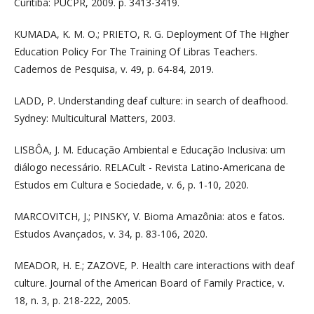
Curitiba: PUCPR, 2009. p. 3413-3419.
KUMADA, K. M. O.; PRIETO, R. G. Deployment Of The Higher
Education Policy For The Training Of Libras Teachers.
Cadernos de Pesquisa, v. 49, p. 64-84, 2019.
LADD, P. Understanding deaf culture: in search of deafhood.
Sydney: Multicultural Matters, 2003.
LISBÔA, J. M. Educação Ambiental e Educação Inclusiva: um
diálogo necessário. RELACult - Revista Latino-Americana de
Estudos em Cultura e Sociedade, v. 6, p. 1-10, 2020.
MARCOVITCH, J.; PINSKY, V. Bioma Amazônia: atos e fatos.
Estudos Avançados, v. 34, p. 83-106, 2020.
MEADOR, H. E.; ZAZOVE, P. Health care interactions with deaf
culture. Journal of the American Board of Family Practice, v.
18, n. 3, p. 218-222, 2005.