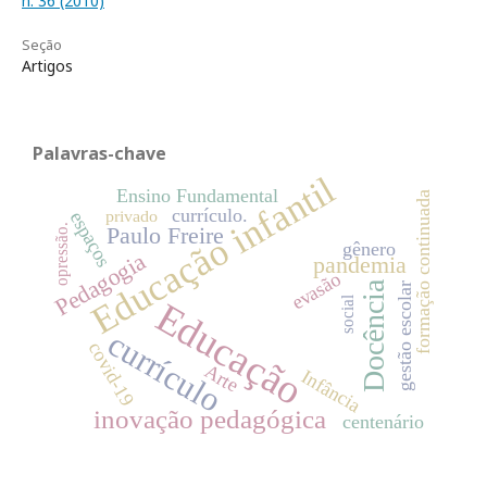
n. 36 (2010)
Seção
Artigos
Palavras-chave
Educação infantil
Ensino Fundamental
formação continuada
currículo.
privado
espaços
opressão.
Paulo Freire
gênero
Pedagogia
pandemia
evasão
Docência
gestão escolar
social
Educação
currículo
covid-19
Arte
Infância
inovação pedagógica
centenário