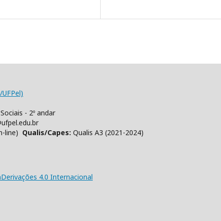
/UFPel)
Sociais - 2º andar
ufpel.edu.br
n-line)
Qualis/Capes:
Qualis A3 (2021-2024)
erivações 4.0 Internacional