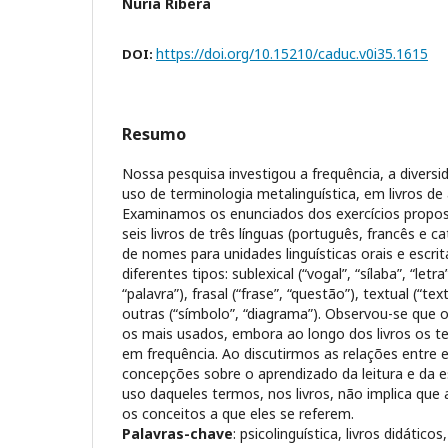
Nuria Ribera
https://doi.org/10.15210/caduc.v0i35.1615
DOI:
Resumo
Nossa pesquisa investigou a frequência, a divers
uso de terminologia metalinguística, em livros de 
Examinamos os enunciados dos exercícios propos
seis livros de três línguas (português, francês e 
de nomes para unidades linguísticas orais e escri
diferentes tipos: sublexical (“vogal”, “sílaba”, “letra
“palavra”), frasal (“frase”, “questão”), textual (“text
outras (“símbolo”, “diagrama”). Observou-se que 
os mais usados, embora ao longo dos livros os t
em frequência. Ao discutirmos as relações entre e
concepções sobre o aprendizado da leitura e da e
uso daqueles termos, nos livros, não implica qu
os conceitos a que eles se referem.
Palavras-chave
: psicolinguística, livros didático