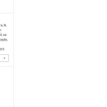
a, N.
m
l, na
cação
,
1615