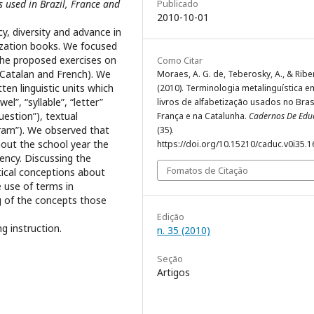
Publicado
 used in Brazil, France and
2010-10-01
y, diversity and advance in
tization books. We focused
 the proposed exercises on
Como Citar
 Catalan and French). We
Moraes, A. G. de, Teberosky, A., & Riber
ten linguistic units which
(2010). Terminologia metalinguística e
el”, “syllable”, “letter”
livros de alfabetização usados no Brasi
question”), textual
França e na Catalunha.
Cadernos De Edu
agram”). We observed that
(35).
out the school year the
https://doi.org/10.15210/caduc.v0i35.
ency. Discussing the
Fomatos de Citação
tical conceptions about
e use of terms in
g of the concepts those
Edição
ng instruction.
n. 35 (2010)
Seção
Artigos