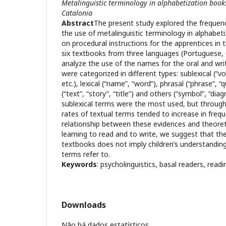
Metalinguistic terminology in alphabetization books
Catalonia
Abstract
The present study explored the frequenc
the use of metalinguistic terminology in alphabe
on procedural instructions for the apprentices in
six textbooks from three languages (Portuguese,
analyze the use of the names for the oral and writ
were categorized in different types: sublexical (“vow
etc.), lexical (“name”, “word”), phrasal (“phrase”, “
(“text”, “story”, “title”) and others (“symbol”, “di
sublexical terms were the most used, but through
rates of textual terms tended to increase in frequ
relationship between these evidences and theore
learning to read and to write, we suggest that th
textbooks does not imply children’s understandin
terms refer to.
Keywords
: psycholinguistics, basal readers, readi
Downloads
Não há dados estatísticos.