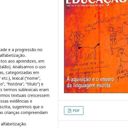
idade e a progressão no
alfabetização.
tos aos aprendizes, em
catalão). Analisamos o uso
tas, categorizadas em
” etc.), lexical (“nome”,
o”, “história”, “título”) e
os termos sublexicais eram
ermos textuais crescessem
ssas evidências e
scrita, sugerimos que o
PDF
e as crianças compreendam
s, alfabetização.