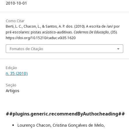
2010-10-01
Como Citar
Berti, L. C., Chacon, L., & Santos, A. P. dos. (2010). A escrita de /an/ por
pré-escolares: pistas acústico-auditivas.
Cadernos De Educação
, (35).
https://doi.org/10.15210/caduc.v0i35.1620
Fomatos de Citação
Edição
n. 35 (2010)
Seção
Artigos
##plugins.generic.recommendByAuthor.heading##
Lourenço Chacon, Cristina Gonçalves de Melo,