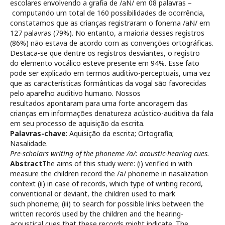
escolares envolvendo a grafia de /aN/ em 08 palavras –
computando um total de 160 possibilidades de ocorrência,
constatamos que as crianças registraram o fonema /aN/ em
127 palavras (79%). No entanto, a maioria desses registros
(86%) não estava de acordo com as convenções ortográficas.
Destaca-se que dentre os registros desviantes, o registro
do elemento vocálico esteve presente em 94%. Esse fato
pode ser explicado em termos auditivo-perceptuais, uma vez
que as características formânticas da vogal são favorecidas
pelo aparelho auditivo humano. Nossos
resultados apontaram para uma forte ancoragem das
crianças em informações denatureza acústico-auditiva da fala
em seu processo de aquisição da escrita.
Palavras-chave
: Aquisição da escrita; Ortografia;
Nasalidade.
Pre-scholars writing of the phoneme /a/: acoustic-hearing cues.
Abstract
The aims of this study were: (i) verified in with
measure the children record the /a/ phoneme in nasalization
context (ii) in case of records, which type of writing record,
conventional or deviant, the children used to mark
such phoneme; (iii) to search for possible links between the
written records used by the children and the hearing-
acoustical cues that these records might indicate. The