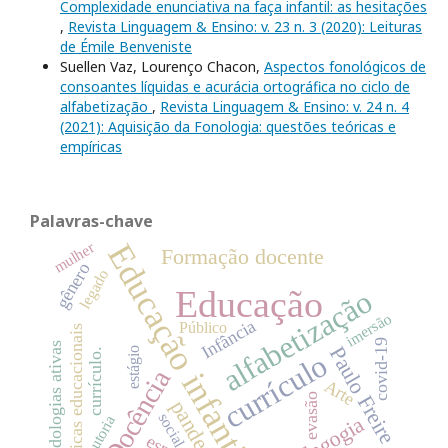
Complexidade enunciativa na faça infantil: as hesitações
,
Revista Linguagem & Ensino: v. 23 n. 3 (2020): Leituras
de Émile Benveniste
Suellen Vaz, Lourenço Chacon,
Aspectos fonológicos de
consoantes líquidas e acurácia ortográfica no ciclo de
alfabetização
,
Revista Linguagem & Ensino: v. 24 n. 4
(2021): Aquisição da Fonologia: questões teóricas e
empíricas
Palavras-chave
Educação infantil
mulher
Formação docente
gênero
legado
alfabetização
Educação
imersão
Infância
Público
políticas educacionais
covid-19
metodologias ativas
Paulo Freire
estágio
currículo.
currículo
Docência
Arte
evasão
pandemia
social
Pedagogia
autoria