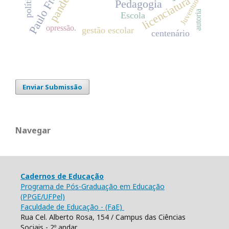
pandemia
Paulo Freire
Juventude
licenciatura
Pedagogia
autoria
Escola
opressão.
gestão escolar
centenário
Enviar Submissão
Navegar
Cadernos de Educação
Programa de Pós-Graduação em Educação
(PPGE/UFPel)
Faculdade de Educação - (FaE)
Rua Cel. Alberto Rosa, 154 / Campus das Ciências
Sociais - 2º andar