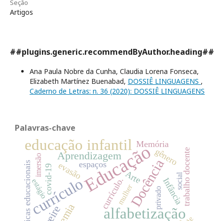
Seção
Artigos
##plugins.generic.recommendByAuthor.heading##
Ana Paula Nobre da Cunha, Claudia Lorena Fonseca,
Elizabeth Martínez Buenabad,
DOSSIÊ LINGUAGENS
,
Caderno de Letras: n. 36 (2020): DOSSIÊ LINGUAGENS
Palavras-chave
educação infantil
Memória
Educação
gênero
trabalho docente
Aprendizagem
imersão
Docência
espaços
políticas educacionais
evasão
covid-19
Arte
social
currículo
currículo.
Infância
estágio
mulher
privado
alfabetização