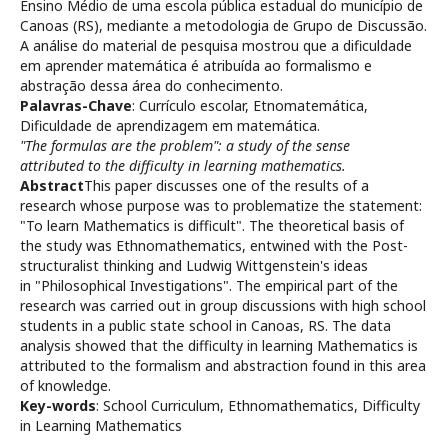
Ensino Médio de uma escola pública estadual do município de
Canoas (RS), mediante a metodologia de Grupo de Discussão.
A análise do material de pesquisa mostrou que a dificuldade
em aprender matemática é atribuída ao formalismo e
abstração dessa área do conhecimento.
Palavras-Chave
: Currículo escolar, Etnomatemática,
Dificuldade de aprendizagem em matemática.
"The formulas are the problem": a study of the sense
attributed to the difficulty in learning mathematics.
Abstract
This paper discusses one of the results of a
research whose purpose was to problematize the statement:
"To learn Mathematics is difficult". The theoretical basis of
the study was Ethnomathematics, entwined with the Post-
structuralist thinking and Ludwig Wittgenstein's ideas
in "Philosophical Investigations". The empirical part of the
research was carried out in group discussions with high school
students in a public state school in Canoas, RS. The data
analysis showed that the difficulty in learning Mathematics is
attributed to the formalism and abstraction found in this area
of knowledge.
Key-words
: School Curriculum, Ethnomathematics, Difficulty
in Learning Mathematics