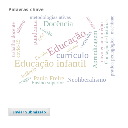
Palavras-chave
metodologias ativas
imersão
machismo
gênero
Docência
Contação de histórias
pandemia
trabalho docente
novo ensino médio
evasão
Educação
currículo.
Aprendizagem
Arte
prática pedagógica
covid-19
autoria
Escola
currículo
Educação infantil
Infância
Paulo Freire
estágio
Neoliberalismo
Ensino superior
Enviar Submissão