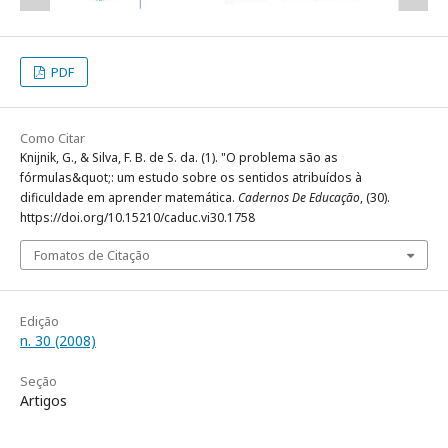
PDF
Como Citar
Knijnik, G., & Silva, F. B. de S. da. (1). "O problema são as
fórmulas&quot;: um estudo sobre os sentidos atribuídos à
dificuldade em aprender matemática.
Cadernos De Educação
, (30).
https://doi.org/10.15210/caduc.vi30.1758
Fomatos de Citação
Edição
n. 30 (2008)
Seção
Artigos