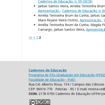
Cadernos de Educação: n. 59 (2018)
Jarbas Santos Vieira, Amélia Teresinha Bru
Apresentação
,
Cadernos de Educação: n. 6
Amélia Teresinha Brum da Cunha, Jarbas San
Mara Rejane Vieira Osório,
Apresentação
,
Amélia Teresinha Brum da Cunha, Magda Flor
Camargo, Jarbas Santos Vieira,
Apresentaç
<<
<
1
2
Cadernos de Educação
Programa de Pós-Graduação em Educação (PPGE
Faculdade de Educação - (FaE)
Rua Cel. Alberto Rosa, 154 / Campus das Ciências 
CEP: 96010-770 Pelotas - RS / E-mail: revista.ce@
ISSN:
2178-079X Cadernos de Educação-UFPel (o