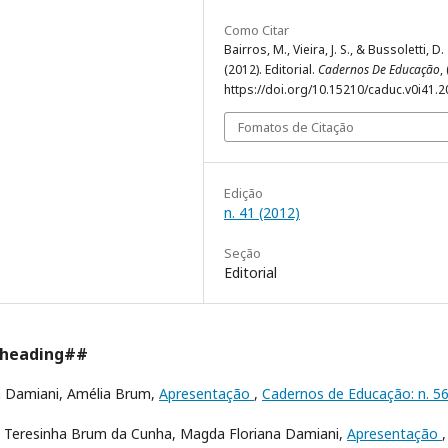
Como Citar
Bairros, M., Vieira, J. S., & Bussoletti, D.
(2012). Editorial.
Cadernos De Educação
,
https://doi.org/10.15210/caduc.v0i41.
Fomatos de Citação
Edição
n. 41 (2012)
Seção
Editorial
.heading##
da Damiani, Amélia Brum,
Apresentação
,
Cadernos de Educação: n. 5
ia Teresinha Brum da Cunha, Magda Floriana Damiani,
Apresentação
,