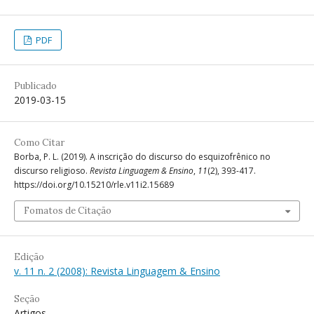
PDF
Publicado
2019-03-15
Como Citar
Borba, P. L. (2019). A inscrição do discurso do esquizofrênico no
discurso religioso.
Revista Linguagem & Ensino
,
11
(2), 393-417.
https://doi.org/10.15210/rle.v11i2.15689
Fomatos de Citação
Edição
v. 11 n. 2 (2008): Revista Linguagem & Ensino
Seção
Artigos