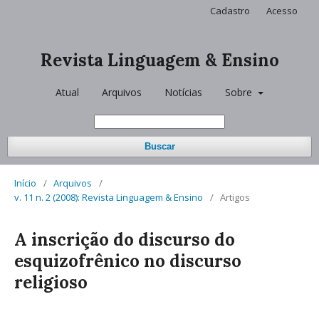
Cadastro
Acesso
Revista Linguagem & Ensino
Atual
Arquivos
Notícias
Sobre
Buscar
Início
/
Arquivos
/
v. 11 n. 2 (2008): Revista Linguagem & Ensino
/
Artigos
A inscrição do discurso do
esquizofrênico no discurso
religioso