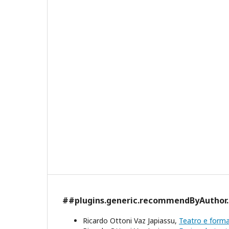
##plugins.generic.recommendByAuthor
Ricardo Ottoni Vaz Japiassu,
Teatro e form