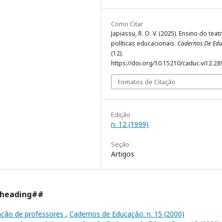
Como Citar
Japiassu, R. O. V. (2025). Ensino do teat
políticas educacionais.
Cadernos De Ed
(12).
https://doi.org/10.15210/caduc.vi12.2
Fomatos de Citação
Edição
n. 12 (1999)
Seção
Artigos
.heading##
ação de professores
,
Cadernos de Educação: n. 15 (2000)