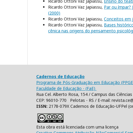
Ricardo Ottoni Vaz Japiassu,
Ensino do teat
Ricardo Ottoni Vaz Japiassu,
Par ou ímpar? 
(2000)
Ricardo Ottoni Vaz Japiassu,
Conceitos em 
Ricardo Ottoni Vaz Japiassu,
Bases histórico
cênica nas origens do pensamento psicoló
Cadernos de Educação
Programa de Pós-Graduação em Educação (PPGE
Faculdade de Educação - (FaE)
Rua Cel. Alberto Rosa, 154 / Campus das Ciências 
CEP: 96010-770 Pelotas - RS / E-mail: revista.ce@
ISSN:
2178-079X Cadernos de Educação-UFPel (o
Esta obra está licenciada com uma licença
Creative Commons Atribuição-NãoComercial-SemD