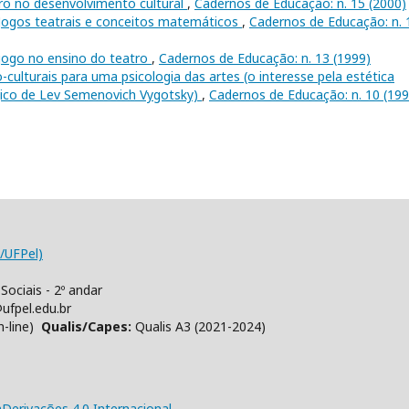
ro no desenvolvimento cultural
,
Cadernos de Educação: n. 15 (2000)
Jogos teatrais e conceitos matemáticos
,
Cadernos de Educação: n. 
jogo no ensino do teatro
,
Cadernos de Educação: n. 13 (1999)
-culturais para uma psicologia das artes (o interesse pela estética
gico de Lev Semenovich Vygotsky)
,
Cadernos de Educação: n. 10 (199
/UFPel)
Sociais - 2º andar
ufpel.edu.br
n-line)
Qualis/Capes:
Qualis A3 (2021-2024)
erivações 4.0 Internacional