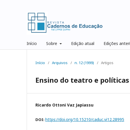
Início
Sobre
Edição atual
Edições anter
Início
/
Arquivos
/
n. 12 (1999)
/
Artigos
Ensino do teatro e política
Ricardo Ottoni Vaz Japiassu
https://doi.org/10.15210/caduc.vi12.28995
DOI: