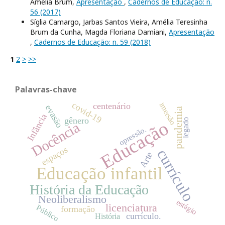
Amélia Brum,
Apresentação
,
Cadernos de Educação: n.
56 (2017)
Síglia Camargo, Jarbas Santos Vieira, Amélia Teresinha
Brum da Cunha, Magda Floriana Damiani,
Apresentação
,
Cadernos de Educação: n. 59 (2018)
1
2
>
>>
Palavras-chave
covid-19
imersão
centenário
evasão
pandemia
Infância
gênero
legado
Educação
Docência
opressão.
espaços
currículo
Arte
Educação infantil
História da Educação
Neoliberalismo
estágio
licenciatura
Público
formação
currículo.
História