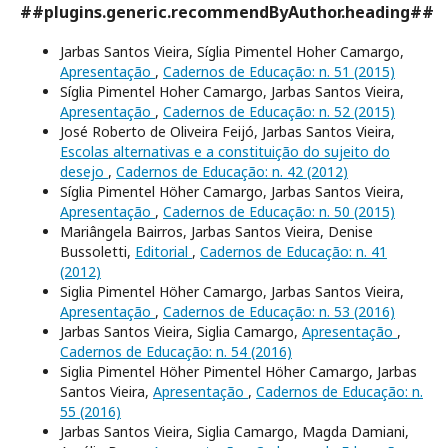
##plugins.generic.recommendByAuthor.heading##
Jarbas Santos Vieira, Síglia Pimentel Hoher Camargo,
Apresentação
,
Cadernos de Educação: n. 51 (2015)
Síglia Pimentel Hoher Camargo, Jarbas Santos Vieira,
Apresentação
,
Cadernos de Educação: n. 52 (2015)
José Roberto de Oliveira Feijó, Jarbas Santos Vieira,
Escolas alternativas e a constituição do sujeito do
desejo
,
Cadernos de Educação: n. 42 (2012)
Síglia Pimentel Höher Camargo, Jarbas Santos Vieira,
Apresentação
,
Cadernos de Educação: n. 50 (2015)
Mariângela Bairros, Jarbas Santos Vieira, Denise
Bussoletti,
Editorial
,
Cadernos de Educação: n. 41
(2012)
Siglia Pimentel Höher Camargo, Jarbas Santos Vieira,
Apresentação
,
Cadernos de Educação: n. 53 (2016)
Jarbas Santos Vieira, Siglia Camargo,
Apresentação
,
Cadernos de Educação: n. 54 (2016)
Siglia Pimentel Höher Pimentel Höher Camargo, Jarbas
Santos Vieira,
Apresentação
,
Cadernos de Educação: n.
55 (2016)
Jarbas Santos Vieira, Siglia Camargo, Magda Damiani,