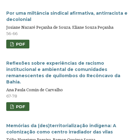
Por uma miltância sindical afirmativa, antirracista e
decolonial
Josiane Nazaré Peçanha de Souza, Eliane Souza Peçanha
56-66
PDF
Reflexões sobre experiências de racismo
institucional e ambiental de comunidades
remanescentes de quilombos do Recôncavo da
Bahia.
Ana Paula Comin de Carvalho
67-78
PDF
Memórias da (des)territorialização indígena: A
colonização como centro irradiador das vilas
Túlio Henrique Pereira, Ramon Queiroz Souza