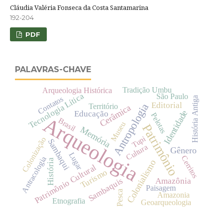
Cláudia Valéria Fonseca da Costa Santamarina
192-204
PDF
PALAVRAS-CHAVE
Tradição Umbu
Arqueologia Histórica
Tecnologia Lítica
São Paulo
Contatos
História Antiga
Editorial
Antropologia
Território
Cerâmica
Identidade
Educação
Pelotas
Arqueologia
Brasil
Museu
Patrimônio
Memória
Tupi
Colonização
Sambaqui
Cultura
Gênero
Lugar
Cerritos
Antracologia
História
Colonialismo
Patrimônio Cultural
Turismo
Sambaquis
Amazônia
Paisagem
Pesca
Amazonia
Etnografia
Geoarqueologia