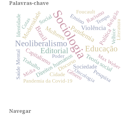
Palavras-chave
Sociologia
Foucault
Religião
Racismo
Modernidade
Ensino
Tempo
Social
Identidade
Cotas
Literatura
Pandemia
Brasil
Violência
Mulheres
Política
Velhice
Neoliberalismo
Educação
Editorial
Capitalismo
Saúde Mental
Direitos humanos
Teoria social
Max Weber
Poder
Trabalho
Discurso
Sociedade
Mídia
Oncologia
Gênero
Pesquisa
Cidade
Pandemia da Covid-19
Navegar